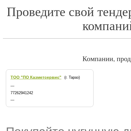
Проведите свой тенде
компани
Компании, про
ТОО "ПО Казметсервис"
(г. Тараз)
—
77262941242
—